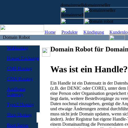
Home
Produkte
Kündigung
Kundenlo
Domain Robot
Webhosting
Domain Robot für Domain
Hosted Exchange
Was ist ein Handle?
CMS Hosting
CRM Hosting
Ein Handle ist ein Datensatz in der Datenb
(z.B. der DENIC oder CORE), unter dem I
AntiSpam
eine Person oder Organisation gespeichert 
Gateway
liegt darin, weitere Bestellvorgänge zu vere
Daten nochmal einzugeben, genügt die An
Typo3 Hosting
und etwaige Änderungen zentral durchfüh
muss nicht jede Domain updaten, wenn sic
Shop Hosting
ändert). Jeder Registrar hat eigene Handl
einem Domainauftrag die Personendaten ex
Root Server