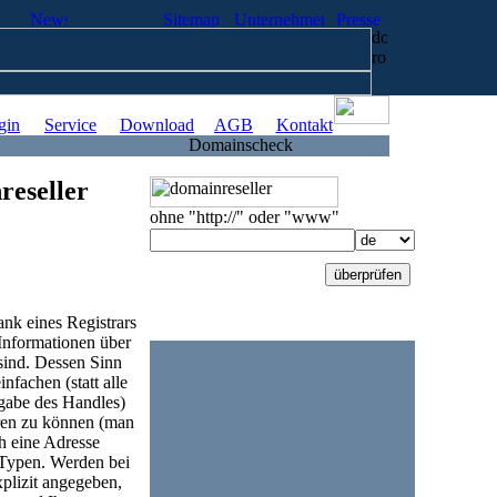
gin
Service
Download
AGB
Kontakt
Domainscheck
reseller
ohne "http://" oder "www"
ank eines Registrars
nformationen über
sind. Dessen Sinn
infachen (statt alle
gabe des Handles)
ren zu können (man
h eine Adresse
e-Typen. Werden bei
plizit angegeben,