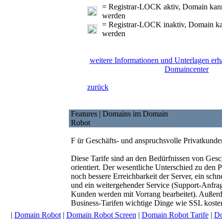
= Registrar-LOCK aktiv, Domain kann 
werden
= Registrar-LOCK inaktiv, Domain kan
werden
weitere Informationen und Unterlagen erh
Domaincenter
zurück
Features | Domains im Domain
Robot
F
ür Geschäfts- und anspruchsvolle Privatkunde
Diese Tarife sind an den Bedürfnissen von Ges
orientiert. Der wesentliche Unterschied zu den Pr
noch bessere Erreichbarkeit der Server, ein schn
und ein weitergehender Service (Support-Anfra
Kunden werden mit Vorrang bearbeitet). Außerd
Business-Tarifen wichtige Dinge wie SSL koste
|
Domain Robot
|
Domain Robot Screen
|
Domain Robot Tarife
|
Do