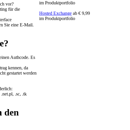
im Produktportfolio
ich vor?
ting für die
Hosted Exchange
ab € 9,99
im Produktportfolio
terface
rn Sie eine E-Mail.
de?
einen Authcode. Es
rag kennen, da
ht gestartet werden
erlich:
, .net.pl, .sc, .tk
h den