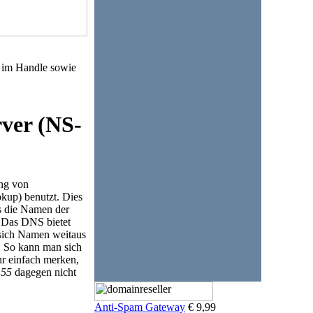
 | im Handle sowie
rver (NS-
ng von
kup) benutzt. Dies
as die Namen der
. Das DNS bietet
 sich Namen weitaus
. So kann man sich
r einfach merken,
155
dagegen nicht
Anti-Spam Gateway
€ 9,99