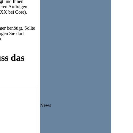
gt und Ihnen
teren Aufträgen
X bei Core).
er benötigt. Sollte
agen Sie dort
n.
ss das
News