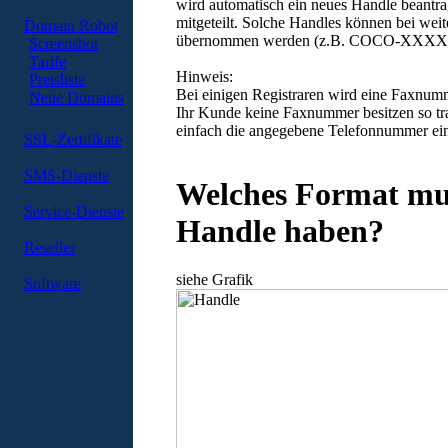
wird automatisch ein neues Handle beantra
mitgeteilt. Solche Handles können bei wei
Domain Robot
übernommen werden (z.B. COCO-XXXXX
Screenshot
Tarife
Hinweis:
Preisliste
Bei einigen Registraren wird eine Faxnumm
Neue Domains
Ihr Kunde keine Faxnummer besitzen so tr
einfach die angegebene Telefonnummer ei
SSL-Zertifikate
SMS-Dienste
Welches Format mu
Service-Dienste
Handle haben?
Reseller
siehe Grafik
Software