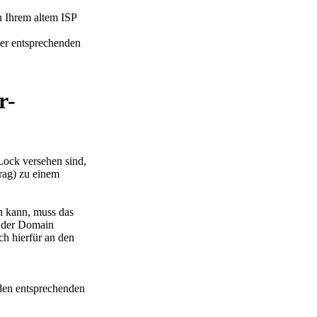
 Ihrem altem ISP
er entsprechenden
r-
Lock versehen sind,
rag) zu einem
n kann, muss das
 der Domain
ch hierfür an den
den entsprechenden