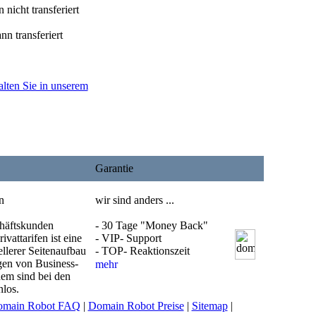
nicht transferiert
n transferiert
alten Sie in unserem
Garantie
n
wir sind anders ...
chäftskunden
- 30 Tage "Money Back"
ivattarifen ist eine
- VIP- Support
ellerer Seitenaufbau
- TOP- Reaktionszeit
gen von Business-
em sind bei den
nlos.
main Robot FAQ
|
Domain Robot Preise
|
Sitemap
|