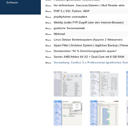
Software
frei definierbare .htaccess-Dateien | Mod Rewrite aktiv
PHP 5.x SSI, Python, WAP
phpMyAdmin vorinstalliert
Webftp (voller FTP-Zugriff üder den Internet-Browser)
grafische Serverstatistik
Webmail
Linux Debian Betriebssystem (Apache 2 Webserver)
Spam Filter | Antivirus System | tägliches Backup | Firewa
Domainrobot "50 % Einrichtungsgebühr sparen"
Server: AMD Athlon 64 X2 + Dual Core mit 8 GB RAM
Verwaltung: Confixx 3.x Professional (grafisches K