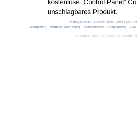
kostenlose „Control Panel“ C
unschlagbares Produkt.
Hosting Reseller
|
Reseller Tarife
|
Web Host Rese
|
Webhosting
|
Windows Webhosting
|
Domainreseller
|
Shop Hosting
|
SMS 
© nethosting24 | Ihr Partner für Reseller