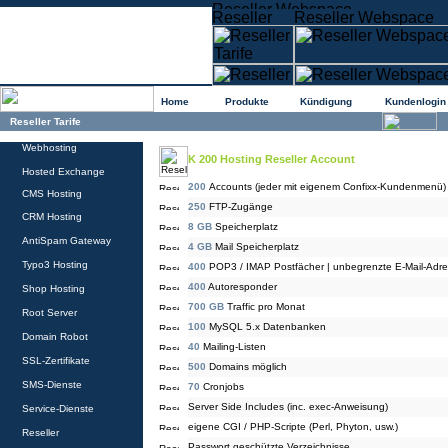
Home
Produkte
Kündigung
Kundenlogin
Reseller Tarife
Webhosting
K 200 Hosting Reseller Account
Hosted Exchange
200
Accounts (jeder mit eigenem Confixx-Kundenmenü)
CMS Hosting
250
FTP-Zugänge
CRM Hosting
8 GB
Speicherplatz
AntiSpam Gateway
4 GB
Mail Speicherplatz
Typo3 Hosting
400
POP3 / IMAP Postfächer | unbegrenzte E-Mail-Adr
400
Autoresponder
Shop Hosting
700 GB
Traffic pro Monat
Root Server
100
MySQL 5.x Datenbanken
Domain Robot
40
Mailing-Listen
SSL-Zertifikate
500
Domains möglich
SMS-Dienste
70
Cronjobs
Server Side Includes (inc. exec-Anweisung)
Service-Dienste
eigene CGI / PHP-Scripte (Perl, Phyton, usw.)
Reseller
Passwort geschützte Verzeichnisse